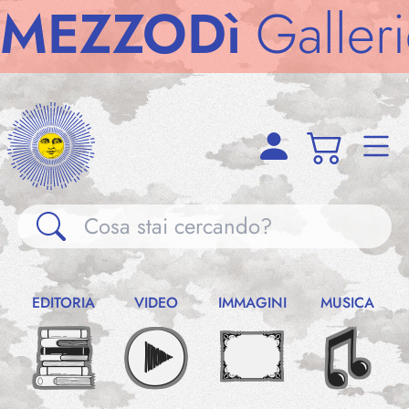
ZZODì
Gallerie
M
Gallerie
EDITORIA
VIDEO
IMMAGINI
MUSICA
Notizie