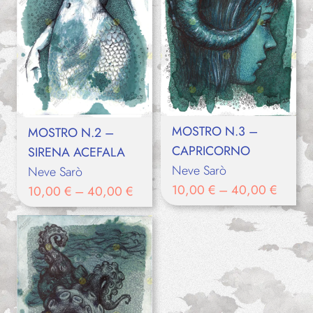
MOSTRO N.3 –
MOSTRO N.2 –
CAPRICORNO
SIRENA ACEFALA
Neve Sarò
Neve Sarò
10,00
€
–
40,00
€
10,00
€
–
40,00
€