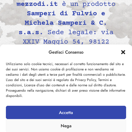
mezzodi.it
è un prodotto
Samperi di Fulvio e
Michela Samperi & C.
s.a.s.
Sede legale: via
XXIV Maggio 54, 98122
Messina, Italia P.IVA
Gestisci Consenso
02139690834 -
Utilizziamo solo cookie tecnici, necessari al corretto funzionamento del sito e
contatti@mezzodi.it
dei suoi servizi. Non usiamo cookie di profilazione e non vendiamo né
cediamo i dati degli utenti a terze parti per finalità commerciali o pubblicitarie.
L’uso del sito e dei suoi servizi è regolato da Privacy Policy, Termini e
condizioni, Licenze d’uso dei contenuti e dalle norme sul diritto d’autore.
Proseguendo nella navigazione, dichiari di aver preso visione delle informative
disponibili.
Accetta
©
2026
mezzodi.it -
Privacy
Nega
Policy
-
Cookie Policy
-