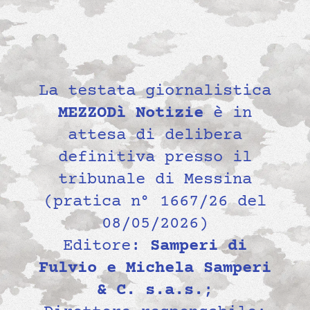
La testata giornalistica
MEZZODì Notizie
è in
attesa di delibera
definitiva presso il
tribunale di Messina
(pratica n° 1667/26 del
08/05/2026)
Editore:
Samperi di
Fulvio e Michela Samperi
& C. s.a.s.
;