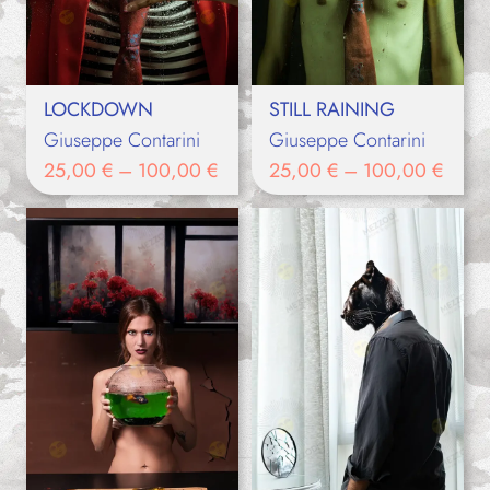
LOCKDOWN
STILL RAINING
Giuseppe Contarini
Giuseppe Contarini
25,00
€
–
100,00
€
25,00
€
–
100,00
€