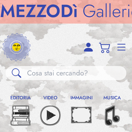
ZZODì
Gallerie
M
Gallerie
EDITORIA
VIDEO
IMMAGINI
MUSICA
Notizie