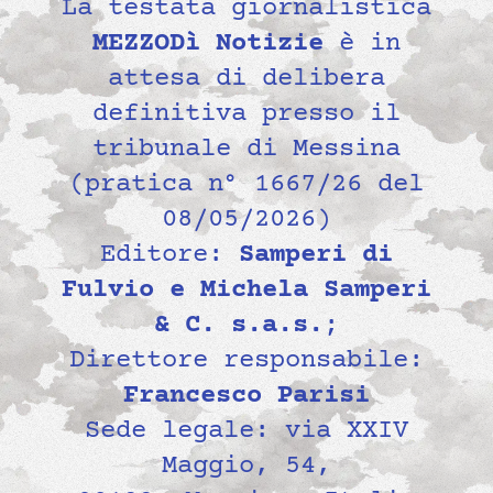
La testata giornalistica
MEZZODì Notizie
è in
attesa di delibera
definitiva presso il
tribunale di Messina
(pratica n° 1667/26 del
08/05/2026)
Editore:
Samperi di
Fulvio e Michela Samperi
& C. s.a.s.
;
Direttore responsabile:
Francesco Parisi
Sede legale: via XXIV
Maggio, 54,