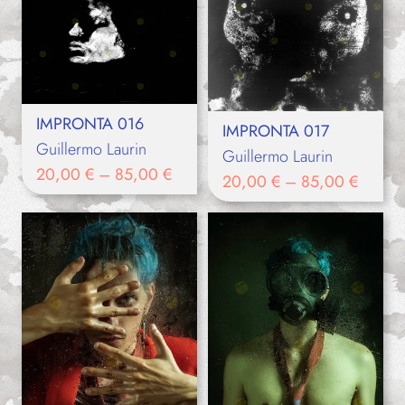
IMPRONTA 016
IMPRONTA 017
Guillermo Laurin
Guillermo Laurin
20,00
€
–
85,00
€
20,00
€
–
85,00
€