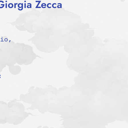
 Giorgia Zecca
io,
: