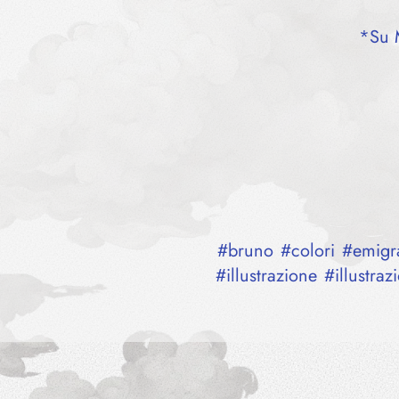
*Su M
#
bruno
#
colori
#
emigr
#
illustrazione
#
illustraz