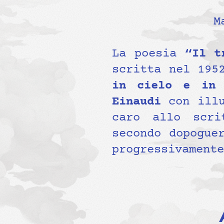
M
La poesia
“Il t
scritta nel 195
in cielo e in
Einaudi
con ill
caro allo scri
secondo dopogue
progressivamente