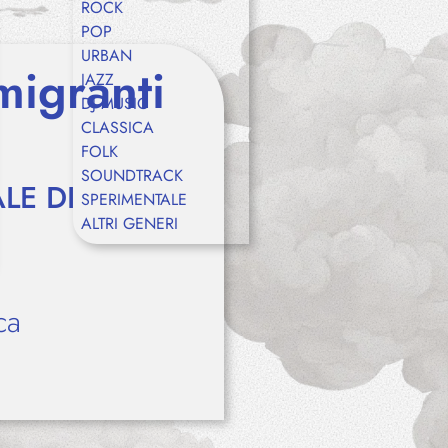
ROCK
POP
URBAN
migranti
JAZZ
DJ MUSIC
CLASSICA
FOLK
SOUNDTRACK
LE DI
SPERIMENTALE
ALTRI GENERI
ca