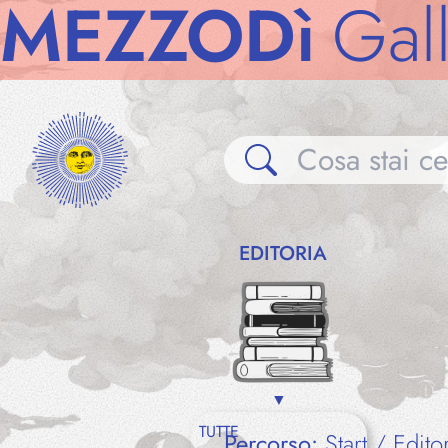
ZZODì
Gallerie
EDITORIA
TUTTE
Percorso:
Start
Edito