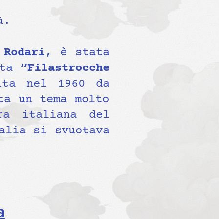
ù.
 Rodari
, è stata
lta
“Filastrocche
lta nel 1960 da
ta un tema molto
ra italiana del
alia si svuotava
a