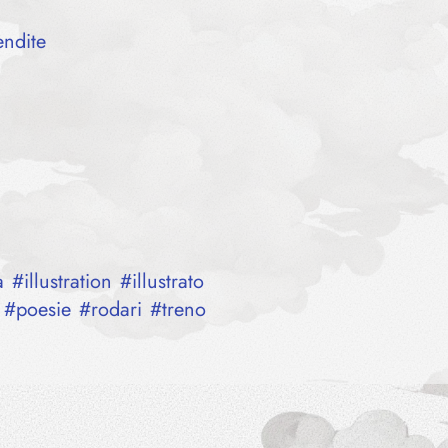
endite
a
#
illustration
#
illustrato
#
poesie
#
rodari
#
treno