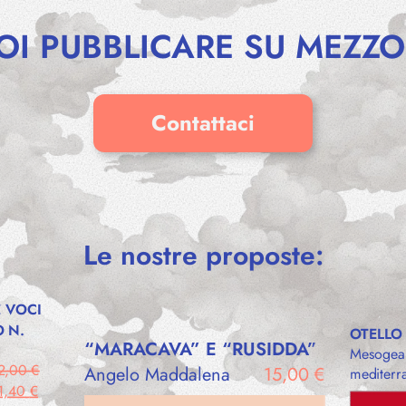
OI PUBBLICARE SU MEZZO
Contattaci
Le nostre proposte:
 VOCI
 N.
OTELLO
“MARACAVA” E “RUSIDDA”
Mesogea 
2,00
€
Angelo Maddalena
15,00
€
mediterr
Il
1,40
€