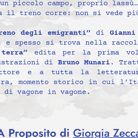
un piccolo campo, proprio lassù…
a il treno corre: non si vede pi
reno degli emigranti”
di
Gianni
2 e spesso si trova nella racco
 terra”
edita per la prima vo
ustrazioni di
Bruno Munari
. Trat
ttore e a tutta la letteratu
rra, momento storico in cui l’It
 di vagone in vagone.
A Proposito di
Giorgia Zecc