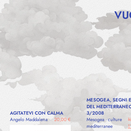
VU
MESOGEA, SEGNI E
DEL MEDITERRANEO
AGITATEVI CON CALMA
3/2008
Angelo Maddalena
20,00
€
Mesogea - culture
1
Il
mediterranee
1