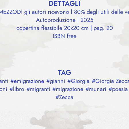
DETTAGLI
EZZODì gli autori ricevono l'80% degli utili delle v
Autoproduzione | 2025
copertina flessibile 20x20 cm | pag. 20
ISBN free
TAG
anti
#
emigrazione
#
gianni
#
Giorgia
#
Giorgia Zecc
ioni
#
libro
#
migranti
#
migrazione
#
munari
#
poesia
#
Zecca