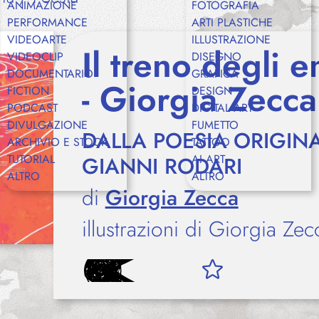
ANIMAZIONE
FOTOGRAFIA
PERFORMANCE
ARTI PLASTICHE
VIDEOARTE
ILLUSTRAZIONE
Shop
Il treno degli e
VIDEOCLIP
DISEGNO
DOCUMENTARIO
GRAFICA
- Giorgia Zecca
FICTION
DESIGN
PODCAST
DIGITAL ART
Eventi
DIVULGAZIONE
FUMETTO
DALLA POESIA ORIGINA
ARCHIVIO E STOCK
TATTOO
TUTORIAL
GIANNI RODARI
AI ART
ALTRO
ALTRO
Chi siamo
di
Giorgia Zecca
illustrazioni di Giorgia Zec
Contatti