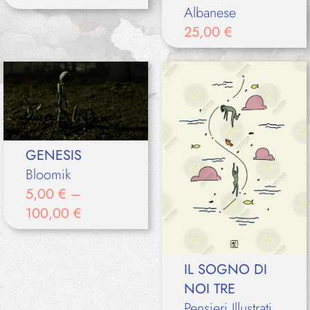
Albanese
25,00
€
GENESIS
Bloomik
5,00
€
–
100,00
€
IL SOGNO DI
NOI TRE
Pensieri Illustrati