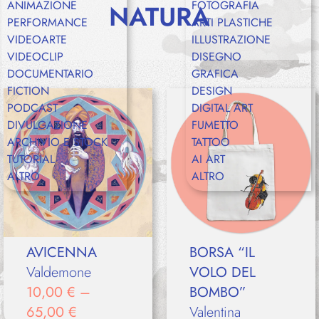
ANIMAZIONE
FOTOGRAFIA
NATURA
PERFORMANCE
ARTI PLASTICHE
VIDEOARTE
ILLUSTRAZIONE
Shop
VIDEOCLIP
DISEGNO
DOCUMENTARIO
GRAFICA
FICTION
DESIGN
PODCAST
DIGITAL ART
Eventi
DIVULGAZIONE
FUMETTO
ARCHIVIO E STOCK
TATTOO
TUTORIAL
AI ART
ALTRO
ALTRO
Chi siamo
AVICENNA
BORSA “IL
Contatti
Valdemone
VOLO DEL
10,00
€
–
BOMBO”
65,00
€
Valentina