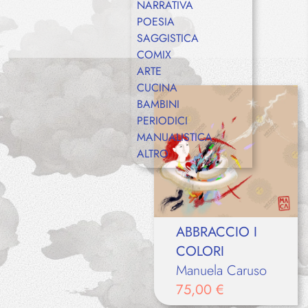
NARRATIVA
POESIA
SAGGISTICA
COMIX
ARTE
CUCINA
BAMBINI
PERIODICI
MANUALISTICA
ALTRO
ABBRACCIO I
COLORI
Manuela Caruso
75,00
€