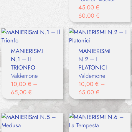
45,00
€
–
60,00
€
MANIERISMI
MANIERISMI
N.1 – IL
N.2 – I
TRIONFO
PLATONICI
Valdemone
Valdemone
10,00
€
–
10,00
€
–
65,00
€
65,00
€