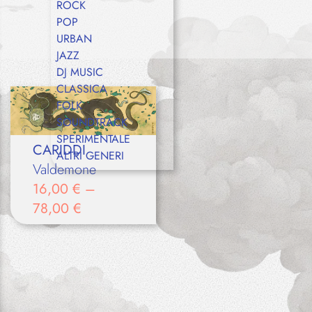
ROCK
POP
URBAN
JAZZ
DJ MUSIC
CLASSICA
FOLK
SOUNDTRACK
SPERIMENTALE
CARIDDI
ALTRI GENERI
Valdemone
16,00
€
–
78,00
€