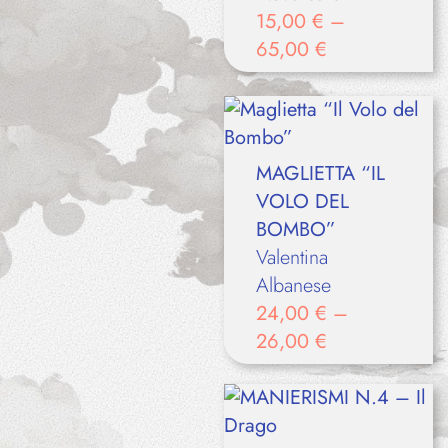
15,00
€
–
65,00
€
MAGLIETTA “IL
VOLO DEL
BOMBO”
Valentina
Albanese
24,00
€
–
26,00
€