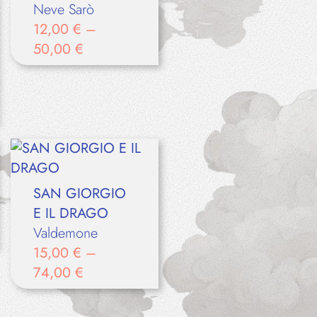
Neve Sarò
12,00
€
–
50,00
€
SAN GIORGIO
E IL DRAGO
Valdemone
15,00
€
–
74,00
€