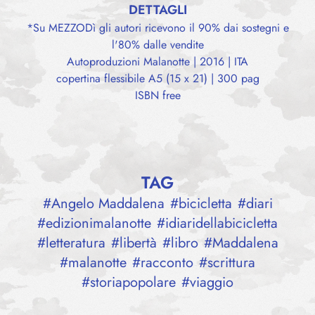
DETTAGLI
*Su MEZZODì gli autori ricevono il 90% dai sostegni e
l'80% dalle vendite
Autoproduzioni Malanotte | 2016 | ITA
copertina flessibile A5 (15 x 21) | 300 pag
ISBN free
TAG
#
Angelo Maddalena
#
bicicletta
#
diari
#
edizionimalanotte
#
idiaridellabicicletta
#
letteratura
#
libertà
#
libro
#
Maddalena
#
malanotte
#
racconto
#
scrittura
#
storiapopolare
#
viaggio