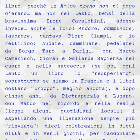
libro, perché in
Amico treno non ti pago
c’erano… ma non nel testo, bensì della
bravissima Irene Cavalchini, adesso
invece… anche le foto!
Andare, camminare,
lavorare
, cantava Piero Ciampi, e io
rettifico: Andare, camminare, pedalare:
da Borgo Taro a Parigi, con Marco
Camenisch, Cioran e Goliarda Sapienza nel
cuore e nella saccoccia (se poi ogni
tanto un libro lo “recuperiamo”,
soprattutto se siamo in Francia e i libri
costano “troppo”, meglio ancora), e dopo
cinque anni, da Pietraperzia a Lugano,
con Marco nel ricordo e nella realtà
(leggi alcuni quotidiani locali) i
aspettando una liberazione sempre più
“rinviata”: dieci celebrazioni in dieci
città e in venti giorni, per raccontare