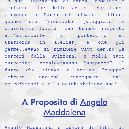
la non liberazione di Marco… Pedalare e
scrivere: due delle azioni che hanno
permesso a Marco di rimanere libero
quando era “ricercato” (viaggiare in
bicicletta lascia meno tracce rispetto
all’automobile, il portatutto si
trasforma in atelier) e che gli
permettevano di rimanere vivo dentro le
carceri della Svizzera, e molti suoi
carcerieri consideravano “sospetto” il
fatto che riceve e scrive “troppe”
lettere, anziché rassegnarsi agli
psicofarmaci e alla psichiatrizzazione!
A Proposito di
Angelo
Maddalena
Angelo Maddalena è autore di libri di