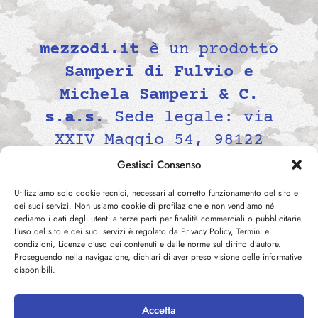
mezzodi.it
è un prodotto
Samperi di Fulvio e
Michela Samperi & C.
s.a.s.
Sede legale: via
XXIV Maggio 54, 98122
Messina, Italia P.IVA
Gestisci Consenso
02139690834 -
Utilizziamo solo cookie tecnici, necessari al corretto funzionamento del sito e
contatti@mezzodi.it
dei suoi servizi. Non usiamo cookie di profilazione e non vendiamo né
cediamo i dati degli utenti a terze parti per finalità commerciali o pubblicitarie.
L’uso del sito e dei suoi servizi è regolato da Privacy Policy, Termini e
condizioni, Licenze d’uso dei contenuti e dalle norme sul diritto d’autore.
Proseguendo nella navigazione, dichiari di aver preso visione delle informative
disponibili.
Accetta