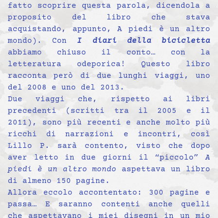
fatto scoprire questa parola, dicendola a
proposito del libro che stava
acquistando, appunto, A piedi è un altro
mondo). Con
I diari della bicicletta
abbiamo chiuso il conto… con la
letteratura odeporica! Questo libro
racconta però di due lunghi viaggi, uno
del 2008 e uno del 2013.
Due viaggi che, rispetto ai libri
precedenti (scritti tra il 2005 e il
2011), sono più recenti e anche molto più
ricchi di narrazioni e incontri, così
Lillo P. sarà contento, visto che dopo
aver letto in due giorni il “piccolo”
A
piedi è un altro mondo
aspettava un libro
di almeno 150 pagine.
Allora eccolo accontentato: 300 pagine e
passa… E saranno contenti anche quelli
che aspettavano i miei disegni in un mio