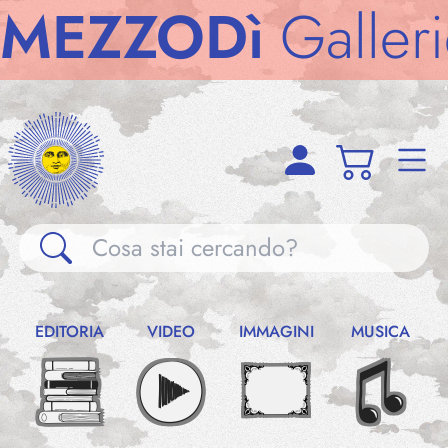
ZZODì
Gallerie
M
Gallerie
EDITORIA
VIDEO
IMMAGINI
MUSICA
Notizie