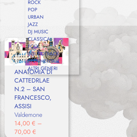
ROCK
POP
URBAN
JAZZ
DJ MUSIC
CLASSICA
FOLK
SOUNDTRACK
SPERIMENTALE
ALTRI GENERI
ANATOMIA DI
CATTEDRLAE
N.2 – SAN
FRANCESCO,
ASSISI
Valdemone
14,00
€
–
70,00
€