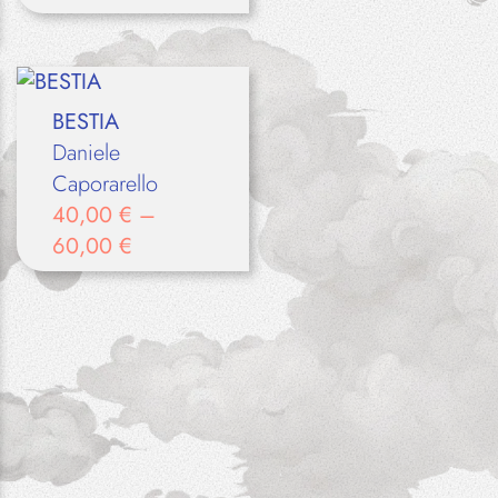
BESTIA
Daniele
Caporarello
40,00
€
–
60,00
€