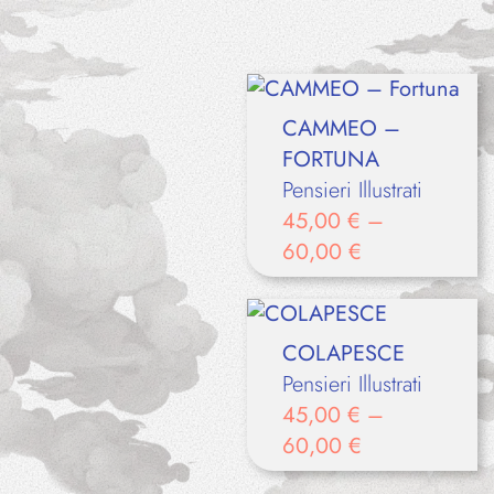
CAMMEO –
FORTUNA
Pensieri Illustrati
45,00
€
–
60,00
€
COLAPESCE
Pensieri Illustrati
45,00
€
–
60,00
€