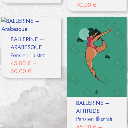
70,00
€
BALLERINE –
ARABESQUE
Pensieri Illustrati
45,00
€
–
60,00
€
BALLERINE –
ATTITUDE
Pensieri Illustrati
45,00
€
–