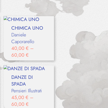
CHIMICA UNO
Daniele
Caporarello
40,00
€
–
60,00
€
DANZE DI
SPADA
Pensieri Illustrati
45,00
€
–
60,00
€