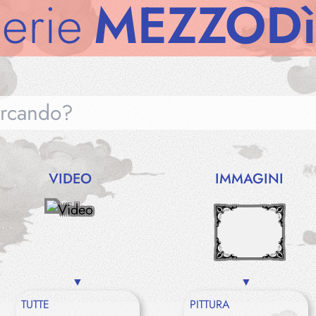
MEZZODì
Gal
VIDEO
IMMAGINI
Gallerie
Notizie
TUTTE
PITTURA