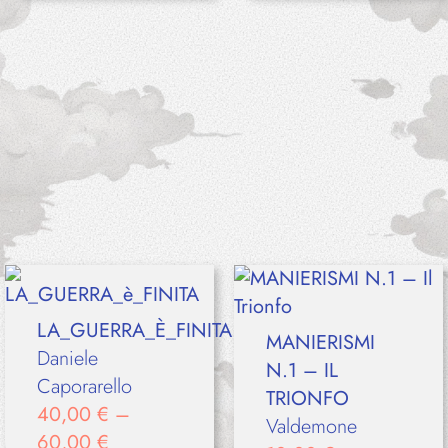
LA_GUERRA_È_FINITA
MANIERISMI
Daniele
N.1 – IL
Caporarello
TRIONFO
40,00
€
–
Valdemone
60,00
€