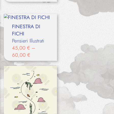
FINESTRA DI
FICHI
Pensieri Illustrati
45,00
€
–
60,00
€