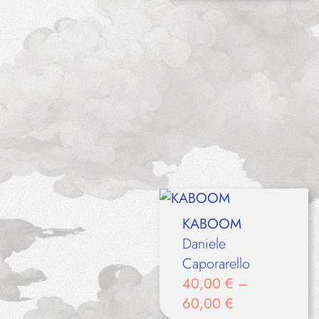
KABOOM
Daniele
Caporarello
40,00
€
–
60,00
€