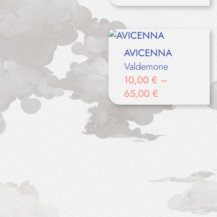
AVICENNA
Valdemone
10,00
€
–
65,00
€