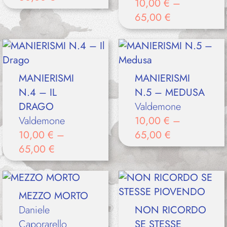
10,00
€
–
65,00
€
MANIERISMI
MANIERISMI
N.4 – IL
N.5 – MEDUSA
DRAGO
Valdemone
Valdemone
10,00
€
–
10,00
€
–
65,00
€
65,00
€
MEZZO MORTO
Daniele
NON RICORDO
Caporarello
SE STESSE