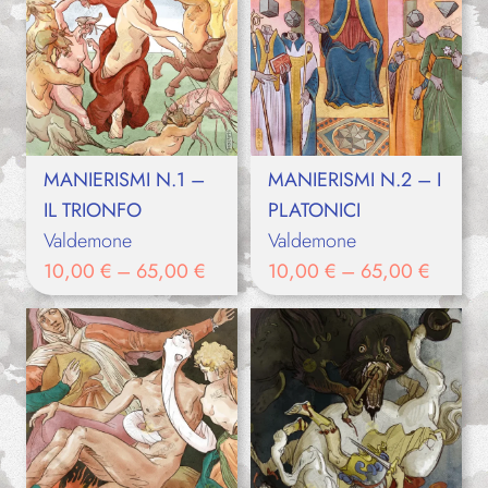
MANIERISMI N.1 –
MANIERISMI N.2 – I
IL TRIONFO
PLATONICI
Valdemone
Valdemone
10,00
€
–
65,00
€
10,00
€
–
65,00
€