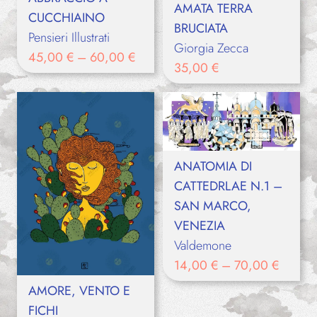
AMATA TERRA
CUCCHIAINO
BRUCIATA
Pensieri Illustrati
Giorgia Zecca
45,00
€
–
60,00
€
35,00
€
ANATOMIA DI
CATTEDRLAE N.1 –
SAN MARCO,
VENEZIA
Valdemone
14,00
€
–
70,00
€
AMORE, VENTO E
FICHI