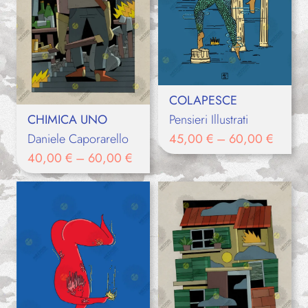
COLAPESCE
Pensieri Illustrati
CHIMICA UNO
45,00
€
–
60,00
€
Daniele Caporarello
40,00
€
–
60,00
€