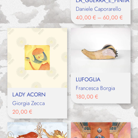
LA_GUERRA_È_FINITA
Daniele Caporarello
40,00
€
–
60,00
€
LUFOGLIA
Francesca Borgia
LADY ACORN
180,00
€
Giorgia Zecca
20,00
€