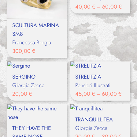
40,00
€
–
60,00
€
SCULTURA MARINA
SM8
Francesca Borgia
300,00
€
SERGINO
STRELITZIA
Giorgia Zecca
Pensieri Illustrati
20,00
€
45,00
€
–
60,00
€
TRANQUILLITEA
THEY HAVE THE
Giorgia Zecca
SAME NOSE
20,00
€
–
30,00
€