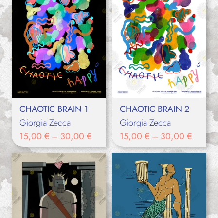
CHAOTIC BRAIN 1
CHAOTIC BRAIN 2
Giorgia Zecca
Giorgia Zecca
15,00
€
–
30,00
€
15,00
€
–
30,00
€