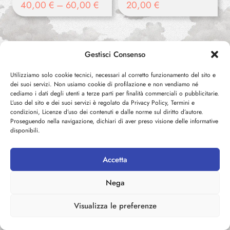
40,00
€
–
60,00
€
20,00
€
Gestisci Consenso
Utilizziamo solo cookie tecnici, necessari al corretto funzionamento del sito e
dei suoi servizi. Non usiamo cookie di profilazione e non vendiamo né
cediamo i dati degli utenti a terze parti per finalità commerciali o pubblicitarie.
L’uso del sito e dei suoi servizi è regolato da Privacy Policy, Termini e
condizioni, Licenze d’uso dei contenuti e dalle norme sul diritto d’autore.
Proseguendo nella navigazione, dichiari di aver preso visione delle informative
disponibili.
Accetta
La testata giornalistica
Nega
MEZZODì Notizie
è in
Visualizza le preferenze
attesa di delibera
definitiva presso il