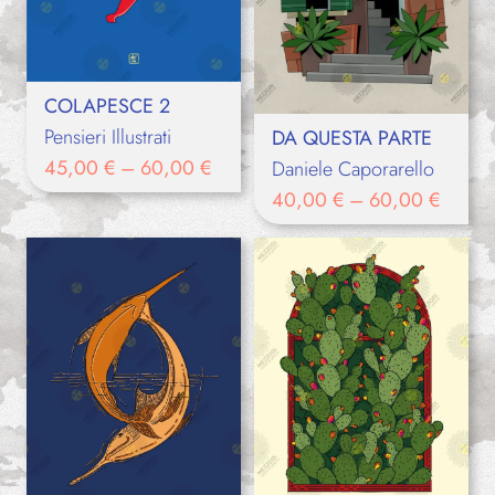
COLAPESCE 2
Pensieri Illustrati
DA QUESTA PARTE
45,00
€
–
60,00
€
Daniele Caporarello
40,00
€
–
60,00
€