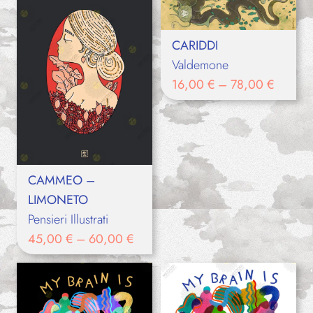
CARIDDI
Valdemone
16,00
€
–
78,00
€
CAMMEO –
LIMONETO
Pensieri Illustrati
45,00
€
–
60,00
€