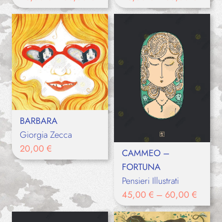
BARBARA
Giorgia Zecca
20,00
€
CAMMEO –
FORTUNA
Pensieri Illustrati
45,00
€
–
60,00
€