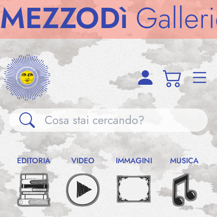
ZODì
Gallerie
ME
Gallerie
EDITORIA
VIDEO
IMMAGINI
MUSICA
Notizie